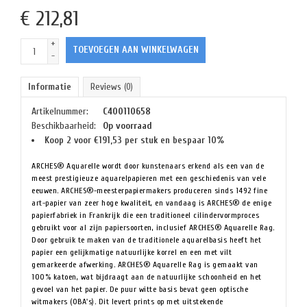
€
212,81
+
TOEVOEGEN AAN WINKELWAGEN
-
Informatie
Reviews
(0)
Artikelnummer:
C400110658
Beschikbaarheid:
Op voorraad
Koop 2 voor €191,53 per stuk en bespaar 10%
ARCHES® Aquarelle wordt door kunstenaars erkend als een van de
meest prestigieuze aquarelpapieren met een geschiedenis van vele
eeuwen. ARCHES®-meesterpapiermakers produceren sinds 1492 fine
art-papier van zeer hoge kwaliteit, en vandaag is ARCHES® de enige
papierfabriek in Frankrijk die een traditioneel cilindervormproces
gebruikt voor al zijn papiersoorten, inclusief ARCHES® Aquarelle Rag.
Door gebruik te maken van de traditionele aquarelbasis heeft het
papier een gelijkmatige natuurlijke korrel en een met vilt
gemarkeerde afwerking. ARCHES® Aquarelle Rag is gemaakt van
100% katoen, wat bijdraagt aan de natuurlijke schoonheid en het
gevoel van het papier. De puur witte basis bevat geen optische
witmakers (OBA's). Dit levert prints op met uitstekende