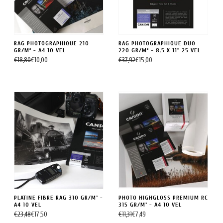
RAG PHOTOGRAPHIQUE 210
RAG PHOTOGRAPHIQUE DUO
GR/M² - A4 10 VEL
220 GR/M² - 8,5 X 11" 25 VEL
€18,80
€10,00
€37,92
€15,00
PLATINE FIBRE RAG 310 GR/M² -
PHOTO HIGHGLOSS PREMIUM RC
A4 10 VEL
315 GR/M² - A4 10 VEL
€23,48
€17,50
€11,31
€7,49