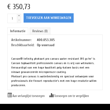
€
350,73
+
TOEVOEGEN AAN WINKELWAGEN
-
Informatie
Reviews
(0)
Artikelnummer:
400.053.305
Beschikbaarheid:
Op voorraad
Canson® Infinity photoart pro canvas water resistant 395 gr/m²
is
Canson topkwaliteit professionele canvas en is vrij van witmakers.
Vervaardigd van een hoge kwaliteit poly-katoen basis met een
nieuwe geavanceerde microporeuze coating.
Photoart pro canvas is waterbestendig en speciaal ontworpen voor
professionals die fineart reproductie’s met een hoge resolutie willen
produceren.
Aan verlanglijst toevoegen
Toevoegen om te vergelijken