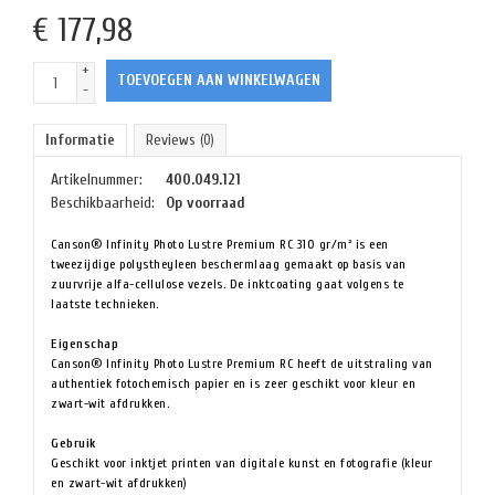
€
177,98
+
TOEVOEGEN AAN WINKELWAGEN
-
Informatie
Reviews
(0)
Artikelnummer:
400.049.121
Beschikbaarheid:
Op voorraad
Canson® Infinity Photo Lustre Premium RC 310 gr/m² is een
tweezijdige polystheyleen beschermlaag gemaakt op basis van
zuurvrije alfa-cellulose vezels. De inktcoating gaat volgens te
laatste technieken.
Eigenschap
Canson® Infinity Photo Lustre Premium RC heeft de uitstraling van
authentiek fotochemisch papier en is zeer geschikt voor kleur en
zwart-wit afdrukken.
Gebruik
Geschikt voor inktjet printen van digitale kunst en fotografie (kleur
en zwart-wit afdrukken)