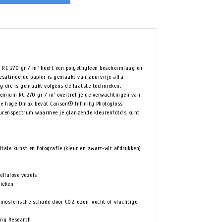
 RC 270 gr / m² heeft een polyethyleen beschermlaag en
esatineerde papier is gemaakt van zuurvrije alfa-
ng die is gemaakt volgens de laatste technieken.
emium RC 270 gr / m² overtref je de verwachtingen van
r de hoge Dmax bevat Canson® Infinity Photogloss
eurenspectrum waarmee je glanzende kleurenfoto's kunt
gitale kunst en fotografie (kleur en zwart-wit afdrukken)
ellulose vezels
nieken
tmosferische schade door C02, ozon, vocht of vluchtige
ing Research