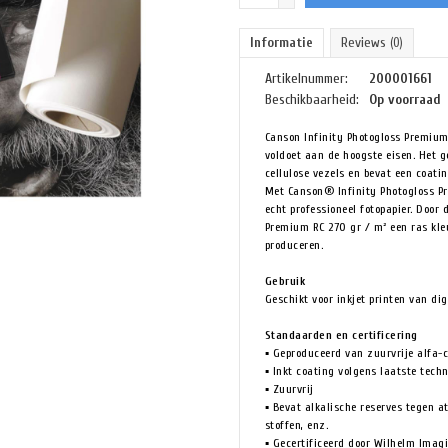
Informatie
Reviews
(0)
Artikelnummer:
200001661
Beschikbaarheid:
Op voorraad
Canson Infinity Photogloss Premium
voldoet aan de hoogste eisen. Het g
cellulose vezels en bevat een coati
Met Canson® Infinity Photogloss Pr
echt professioneel fotopapier. Doo
Premium RC 270 gr / m² een ras kl
produceren.
Gebruik
Geschikt voor inkjet printen van di
Standaarden en certificering
▪ Geproduceerd van zuurvrije alfa-c
▪ Inkt coating volgens laatste tech
▪ Zuurvrij
▪ Bevat alkalische reserves tegen a
stoffen, enz.
▪ Gecertificeerd door Wilhelm Imag