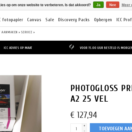
kies op om onze website te verbeteren. Is dat akkoord?
Ja
Nee
Meer 
C fotopapier
Canvas
Sale
Discovery Packs
Opbergen
ICC Prof
T AANMAKEN »
SERVICE »
ICC ADVIES OP MAAT
VOOR 15.00 UUR BESTELD IS MORGEN
PHOTOGLOSS PR
A2 25 VEL
€
127,94
+
TOEVOEGEN AA
-