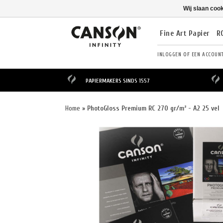
Wij slaan coo
Fine Art Papier
R
INLOGGEN
OF
EEN ACCOUN
PAPIERMAKERS SINDS 1557
Home
»
PhotoGloss Premium RC 270 gr/m² - A2 25 vel