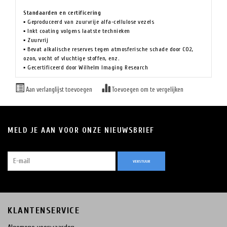
Standaarden en certificering
▪ Geproduceerd van zuurvrije alfa-cellulose vezels
▪ Inkt coating volgens laatste technieken
▪ Zuurvrij
▪ Bevat alkalische reserves tegen atmosferische schade door C02,
ozon, vocht of vluchtige stoffen, enz.
▪ Gecertificeerd door Wilhelm Imaging Research
Aan verlanglijst toevoegen
Toevoegen om te vergelijken
MELD JE AAN VOOR ONZE NIEUWSBRIEF
VERSTUUR
KLANTENSERVICE