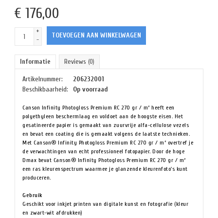
€
176,00
+
TOEVOEGEN AAN WINKELWAGEN
-
Informatie
Reviews
(0)
Artikelnummer:
206232001
Beschikbaarheid:
Op voorraad
Canson Infinity Photogloss Premium RC 270 gr / m² heeft een
polyethyleen beschermlaag en voldoet aan de hoogste eisen. Het
gesatineerde papier is gemaakt van zuurvrije alfa-cellulose vezels
en bevat een coating die is gemaakt volgens de laatste technieken.
Met Canson® Infinity Photogloss Premium RC 270 gr / m² overtref je
de verwachtingen van echt professioneel fotopapier. Door de hoge
Dmax bevat Canson® Infinity Photogloss Premium RC 270 gr / m²
een ras kleurenspectrum waarmee je glanzende kleurenfoto's kunt
produceren.
Gebruik
Geschikt voor inkjet printen van digitale kunst en fotografie (kleur
en zwart-wit afdrukken)