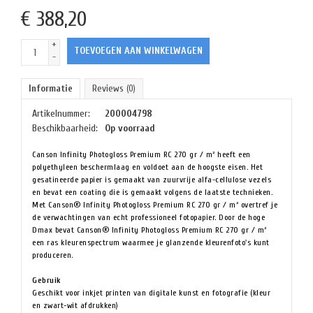
€
388,20
+
TOEVOEGEN AAN WINKELWAGEN
-
Informatie
Reviews
(0)
Artikelnummer:
200004798
Beschikbaarheid:
Op voorraad
Canson Infinity Photogloss Premium RC 270 gr / m² heeft een
polyethyleen beschermlaag en voldoet aan de hoogste eisen. Het
gesatineerde papier is gemaakt van zuurvrije alfa-cellulose vezels
en bevat een coating die is gemaakt volgens de laatste technieken.
Met Canson® Infinity Photogloss Premium RC 270 gr / m² overtref je
de verwachtingen van echt professioneel fotopapier. Door de hoge
Dmax bevat Canson® Infinity Photogloss Premium RC 270 gr / m²
een ras kleurenspectrum waarmee je glanzende kleurenfoto's kunt
produceren.
Gebruik
Geschikt voor inkjet printen van digitale kunst en fotografie (kleur
en zwart-wit afdrukken)