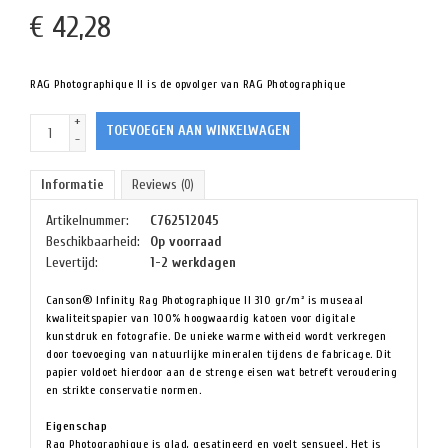
€
42,28
RAG Photographique II is de opvolger van RAG Photographique
+
TOEVOEGEN AAN WINKELWAGEN
-
Informatie
Reviews
(0)
Artikelnummer:
C762512045
Beschikbaarheid:
Op voorraad
Levertijd:
1-2 werkdagen
Canson® Infinity Rag Photographique II 310 gr/m² is museaal
kwaliteitspapier van 100% hoogwaardig katoen voor digitale
kunstdruk en fotografie. De unieke warme witheid wordt verkregen
door toevoeging van natuurlijke mineralen tijdens de fabricage. Dit
papier voldoet hierdoor aan de strenge eisen wat betreft veroudering
en strikte conservatie normen.
Eigenschap
Rag Photographique is glad, gesatineerd en voelt sensueel. Het is