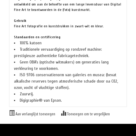
ontwikkeld om aan de behoefte van een lange levensduur van Digital
Fine Art te beantwoorden in de (foto) kunstmarkt.
Gebruik
Fine Art fotografie en kunstdrukken in zwart-wit en kleur.
Standaarden en certificering
100% katoen
Traditionele vervaardiging op rondzeef machine:
prestigieuze authentieke fabricagetechniek.
Geen OBA’s (optische witmakers) om generaties lang
verkleuring te voorkomen.
ISO 9706 conservatienorm van galeries en musea: (bevat
alkalische reserves tegen atmosferische schade door oa C02,
ozon, vocht of vluchtige stoffen).
Zuurvrij.
Digigraphie® van Epson.
Aan verlanglijst toevoegen
Toevoegen om te vergelijken