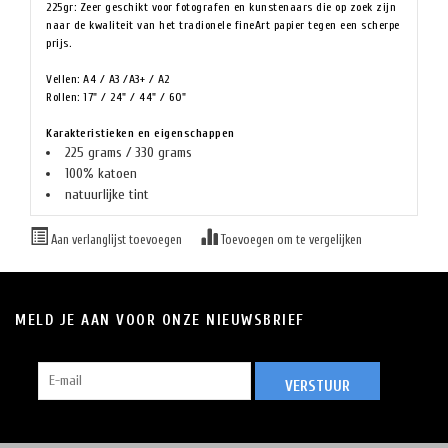
225gr: Zeer geschikt voor fotografen en kunstenaars die op zoek zijn
naar de kwaliteit van het tradionele fineArt papier tegen een scherpe
prijs.
Vellen: A4 / A3 /A3+ / A2
Rollen: 17" / 24" / 44" / 60"
Karakteristieken en eigenschappen
225 grams / 330 grams
100% katoen
natuurlijke tint
Aan verlanglijst toevoegen
Toevoegen om te vergelijken
MELD JE AAN VOOR ONZE NIEUWSBRIEF
VERSTUUR