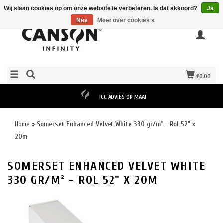
Wij slaan cookies op om onze website te verbeteren. Is dat akkoord?
Ja
Nee
Meer over cookies »
€0,00
ICC ADVIES OP MAAT
Home
»
Somerset Enhanced Velvet White 330 gr/m² - Rol 52" x
20m
SOMERSET ENHANCED VELVET WHITE
330 GR/M² - ROL 52" X 20M